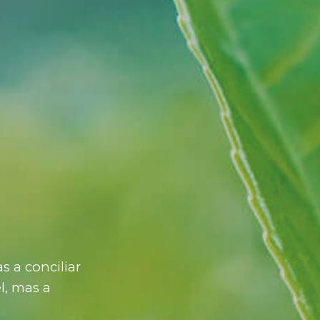
 a conciliar
l, mas a