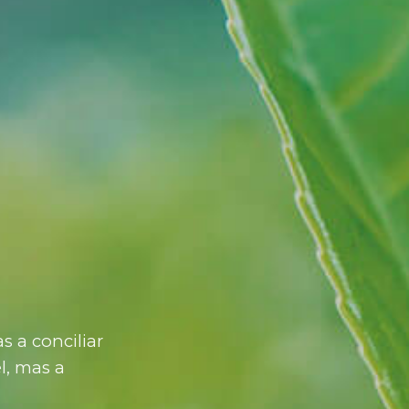
 a conciliar
l, mas a