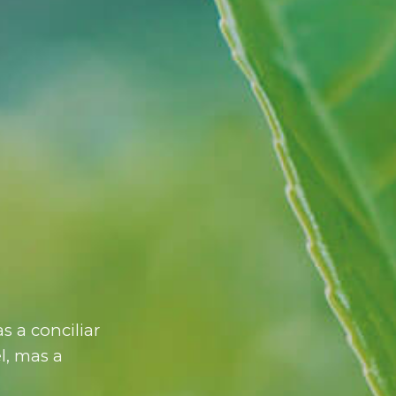
 a conciliar
l, mas a