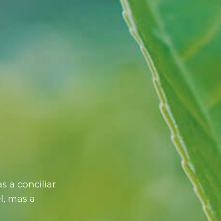
 a conciliar
l, mas a