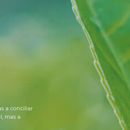
 a conciliar
l, mas a